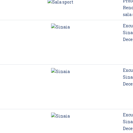
Proie
Reno
sala
Excu
Sina
Dec
Excu
Sina
Dec
Excu
Sina
Dec