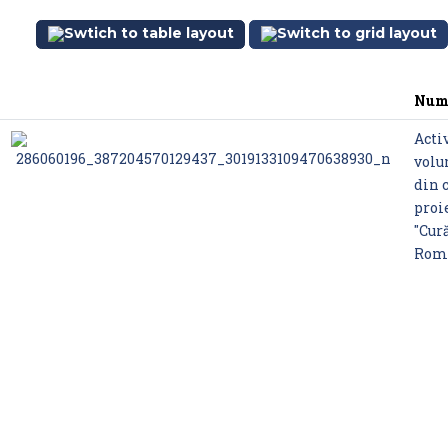
Num
Acti
volu
din 
proi
"Cur
Rom