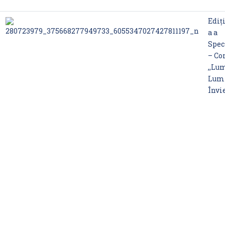
Ediț
a a
Spec
– Co
,,Lu
Lum
Învie