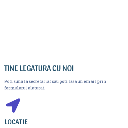
TINE LEGATURA CU NOI
Poti suna la secretariat sau poti lasa un email prin
formularul alaturat.
fas
LOCATIE
fa-