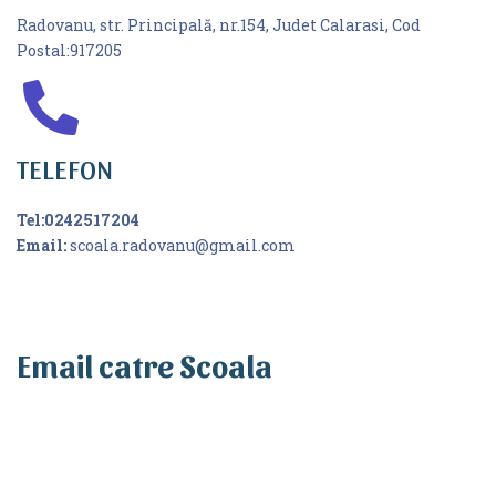
location-
Radovanu, str. Principală, nr.154, Judet Calarasi, Cod
arrow
Postal:917205
fas
TELEFON
fa-
phone-
Tel:0242517204
alt
Email:
scoala.radovanu@gmail.com
Email catre Scoala