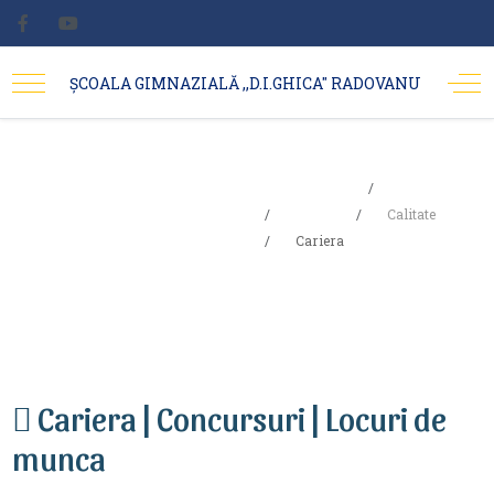
ȘCOALA GIMNAZIALĂ ,,D.I.GHICA'' RADOVANU
Sunteți aici:
Acasa
Cariera
Școala
Calitate
Cariera
Cariera | Concursuri | Locuri de
munca