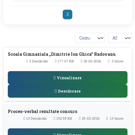
Scoala Gimnaziala „Dimitrie Ion Ghica” Radovanu
3 Descărcări
177.07 KB
26-06-2026
3 times
Vizualizare
Descărcare
Proces-verbal rezultate concurs
13 Descărcări
192.69 KB
25-02-2026
13 times
Vizualizare