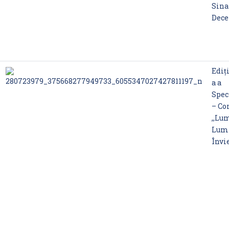
Sina
Dec
Ediț
a a
Spec
– Co
,,Lu
Lum
Învie