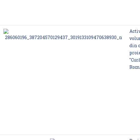
Acti
volu
din 
proi
"Cur
Rom