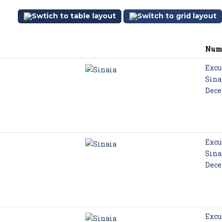
Num
Excu
Sina
Dec
Excu
Sina
Dec
Excu