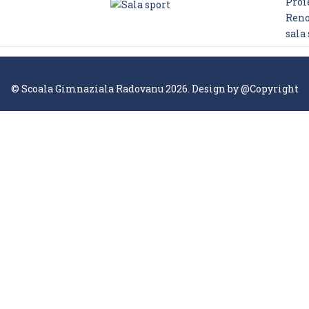
Proie
Reno
sala
© Scoala Gimnaziala Radovanu 2026. Design by
@Copyright